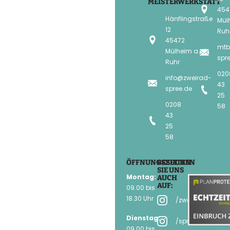
MEISTERWERKSTATT
454
Hänflingstraße
Mülh
12
Ruh
45472
mtb
Mülheim a. d.
spr
Ruhr
020
info@zweirad-
43
spree.de
25
0208
58
43
25
58
ÖFFNUNGSZEITEN
BESUCHEN
SIE UNS
Montag:
AUCH
AUF:
09.00 bis
18.30 Uhr
/zweirad.spree
Dienstag:
/spree_mtbzone
09.00 bis