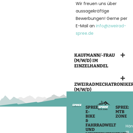
Wir freuen uns über
aussagekräftige
Bewerbungen! Gerne per
E-Mail an
info@zweirad-
spree.de
KAUFMANN/-FRAU
(M/W/D) IM
EINZELHANDEL
ZWEIRADMECHATRONIKER
(M/W/D)
SPREE:
SPREE:
E-
MTB
BIKE
ZONE
&
FAHRRADWELT
Hän
UND
18