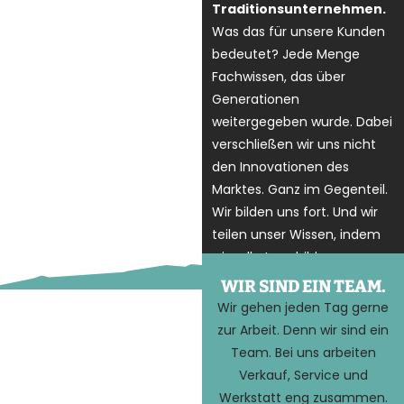
Traditionsunternehmen.
Was das für unsere Kunden
bedeutet? Jede Menge
Fachwissen, das über
Generationen
weitergegeben wurde. Dabei
verschließen wir uns nicht
den Innovationen des
Marktes. Ganz im Gegenteil.
Wir bilden uns fort. Und wir
teilen unser Wissen, indem
wir selbst ausbilden
WIR SIND EIN TEAM.
Wir gehen jeden Tag gerne
zur Arbeit. Denn wir sind ein
Team. Bei uns arbeiten
Verkauf, Service und
Werkstatt eng zusammen.