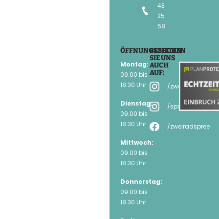
43
25
58
ÖFFNUNGSZEITEN
BESUCHEN
SIE UNS
Montag:
AUCH
AUF:
09.00 bis
18.30 Uhr
/zweirad.spree
Dienstag:
/spree_mtbzone
09.00 bis
18.30 Uhr
/zweiradspree
Mittwoch:
09.00 bis
18.30 Uhr
Donnerstag:
09.00 bis
18.30 Uhr