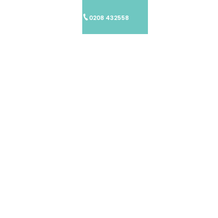
AD SPREE
SPREE-BLOGS
0208 432558