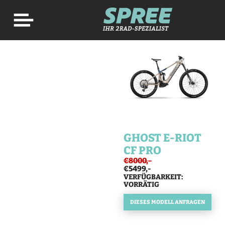
GHOST E-RIOT
CF PRO
€8000,-
€5499,-
VERFÜGBARKEIT:
VORRÄTIG
DIESES MODELL ANFRAGEN