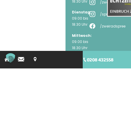
18.30 Uhr
/zweirad.spree
Dienstag:
/spree_mtbzone
09.00 bis
18.30 Uhr
/zweiradspree
Mittwoch:
09.00 bis
18.30 Uhr
Donnerstag:
0208 432558
09.00 bis
18.30 Uhr
Freitag:
09.00 bis
18.30 Uhr
Samstags:
10.00 bis
16.00 Uhr