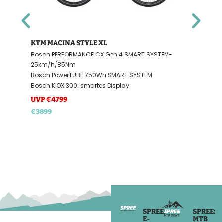
KTM MACINA STYLE XL
Bosch PERFORMANCE CX Gen.4 SMART SYSTEM-
25km/h/85Nm
Bosch PowerTUBE 750Wh SMART SYSTEM
Bosch KIOX 300: smartes Display
UVP €4799
€3899
SPREE:
SPREE:
E-
MTB